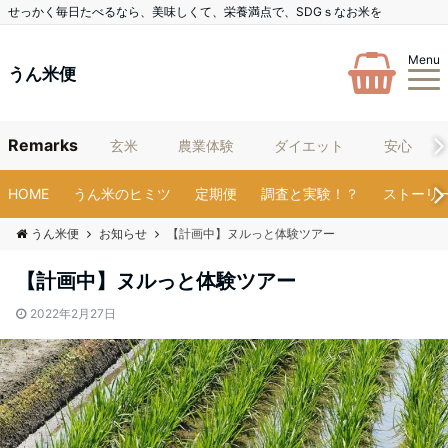
せっかく毎日たべるなら、美味しくて、栄養満点で、SDGｓなお米を
Menu
うん米便
Remarks
玄米
農業体験
ダイエット
安心
HOME
うん米のヒミツ
定期便
調査と実験！？
ストーリ
うん米便
お知らせ
【計画中】ヌルっと体験ツアー
【計画中】ヌルっと体験ツアー
2022年2月27日